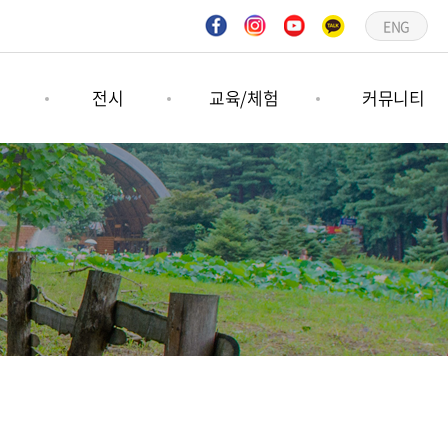
ENG
연
전시
교육/체험
커뮤니티
연
기획전시
숲프로그램
공지사항
연
상설전시
그림책프로그램
언론보도
문의하기
갤러리
일정