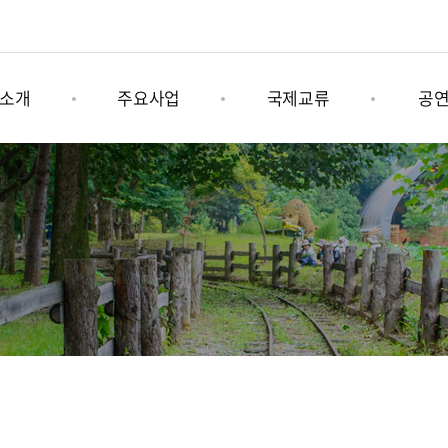
소개
주요사업
국제교류
공
육문화그룹
나미콩쿠르
그림책 연계사업
기획공
소개
남이섬세계책나라축제
국제문화행사
상설공
는길
어쿠스틱청춘페스티벌
남이섬 x 인도