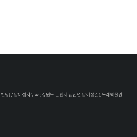
 세대빌딩) / 남이섬사무국 : 강원도 춘천시 남산면 남이섬길1 노래박물관