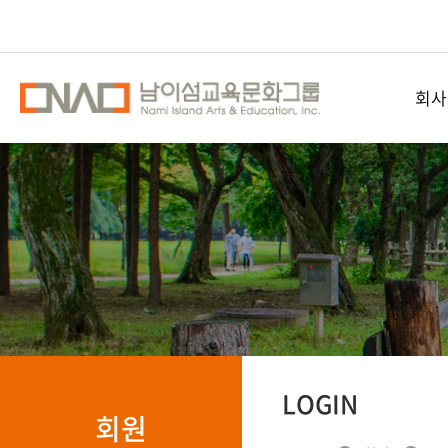
회사
남이섬교
공간
오시
LOGIN
회원